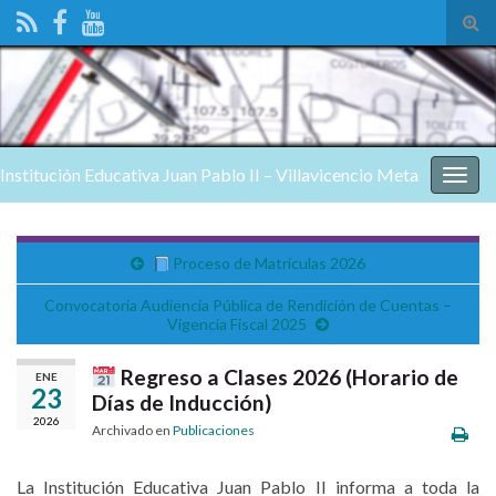
Alte
el
form
de
bús
Institución Educativa Juan Pablo II – Villavicencio Meta
Alter
nave
Proceso de Matrículas 2026
Convocatoria Audiencia Pública de Rendición de Cuentas –
Vigencia Fiscal 2025
Regreso a Clases 2026 (Horario de
ENE
23
Días de Inducción)
2026
Archivado en
Publicaciones
La Institución Educativa Juan Pablo II informa a toda la