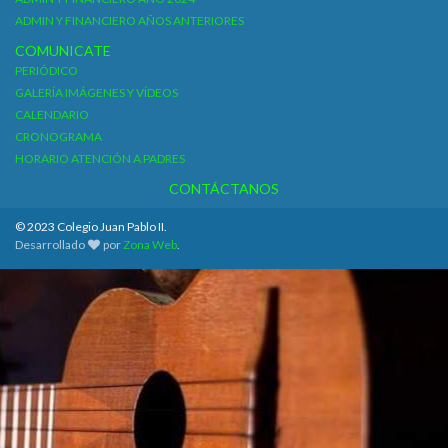
ADMIN Y FINANCIERO AÑOS ANTERIORES
COMUNICATE
PERIÓDICO
GALERÍA IMÁGENES Y VÍDEOS
CALENDARIO
CRONOGRAMA
HORARIO ATENCIÓN A PADRES
CONTÁCTANOS
© 2023 Colegio Juan Pablo II.
Desarrollado
por
Zona Web
.