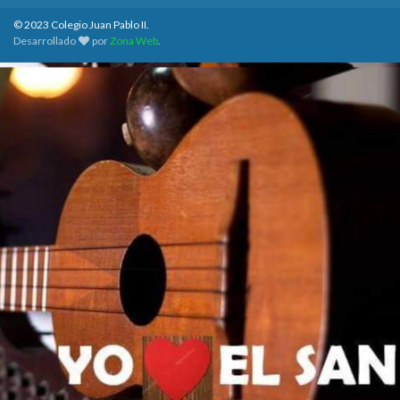
© 2023 Colegio Juan Pablo II.
Desarrollado
por
Zona Web
.