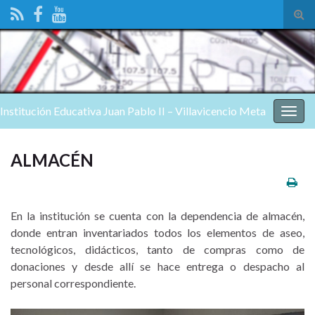
Alte
el
form
de
bús
Institución Educativa Juan Pablo II – Villavicencio Meta
Alter
nave
ALMACÉN
En la institución se cuenta con la dependencia de almacén,
donde entran inventariados todos los elementos de aseo,
tecnológicos, didácticos, tanto de compras como de
donaciones y desde allí se hace entrega o despacho al
personal correspondiente.