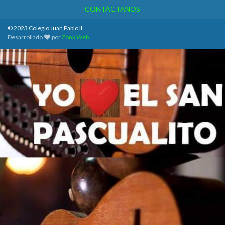
CONTÁCTANOS
© 2023 Colegio Juan Pablo II.
Desarrollado
por
Zona Web
.