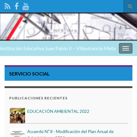
Alte
el
form
de
bús
Institución Educativa Juan Pablo II – Villavicencio Meta
Alter
nave
Estados Financieros al 31 de Diciembre de 2024
SERVICIO SOCIAL
DÍA DEL ESTUDIANTE 2023
PUBLICACIONES RECIENTES
EDUCACIÓN AMBIENTAL 2022
Acuerdo N.º 8 - Modificación del Plan Anual de
Adquisiciones 2024