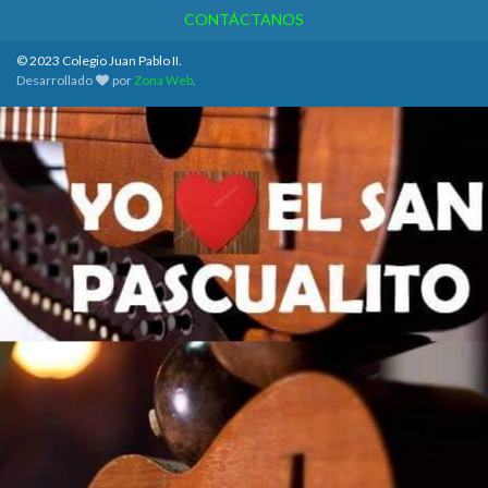
CONTÁCTANOS
© 2023 Colegio Juan Pablo II.
Desarrollado
por
Zona Web
.