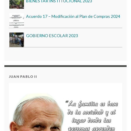
Convocatoria Pública para la Licitación de Tiendas
Escolares – Vigencia 2026
GOBIERNO ESCOLAR 2023
Regreso a Clases 2026 (Horario de Días de
Inducción)
DIA DE LA FAMILIA 2023
PROYECTO PESCC 2023
ENGLISH DAY 2023
BIENESTAR INSTITUCIONAL 2023
JUAN PABLO II
Convocatoria Pública para la Licitación de Tiendas
Escolares – Vigencia 2026
Regreso a Clases 2026 (Horario de Días de
Inducción)