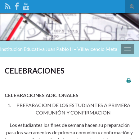
Alte
el
form
de
bús
Institución Educativa Juan Pablo II – Villavicencio Meta
Alter
nave
CELEBRACIONES
CELEBRACIONES ADICIONALES
PREPARACION DE LOS ESTUDIANTES A PRIMERA
COMUNIÓN Y CONFIRMACION
Los estudiantes los fines de semana hacen su preparación
para los sacramentos de primera comunión y confirmación y