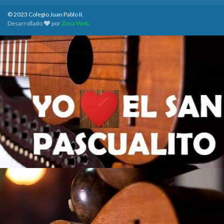
© 2023 Colegio Juan Pablo II.
Desarrollado
por
Zona Web
.