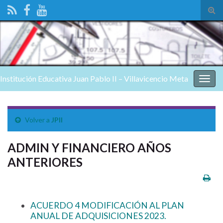
Alte
el
form
de
bús
Institución Educativa Juan Pablo II – Villavicencio Meta
Alter
nave
Volver a
JPII
ADMIN Y FINANCIERO AÑOS
ANTERIORES
ACUERDO 4 MODIFICACIÓN AL PLAN
ANUAL DE ADQUISICIONES 2023.