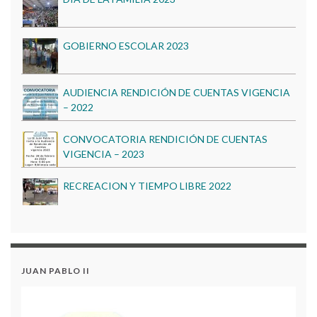
GOBIERNO ESCOLAR 2023
AUDIENCIA RENDICIÓN DE CUENTAS VIGENCIA
– 2022
CONVOCATORIA RENDICIÓN DE CUENTAS
VIGENCIA – 2023
RECREACION Y TIEMPO LIBRE 2022
PROYECTO PESCC 2023
BIENESTAR INSTITUCIONAL 2022
Proceso de Matrículas 2026
JUAN PABLO II
DIA DE LA FAMILIA 2023