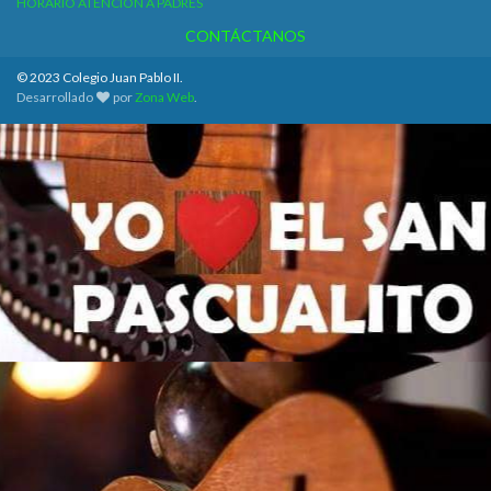
HORARIO ATENCIÓN A PADRES
CONTÁCTANOS
© 2023 Colegio Juan Pablo II.
Desarrollado
por
Zona Web
.