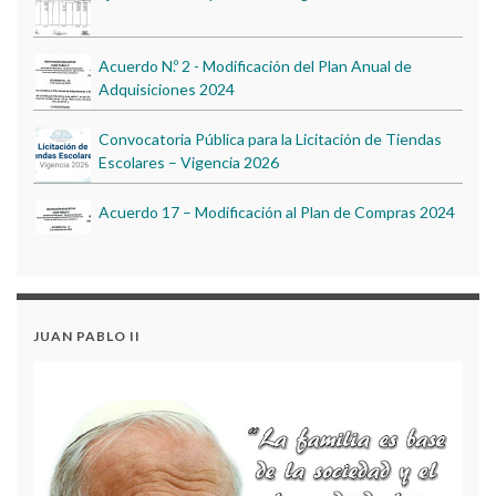
Acuerdo N.º 2 - Modificación del Plan Anual de
Adquisiciones 2024
Convocatoria Pública para la Licitación de Tiendas
Escolares – Vigencia 2026
Acuerdo 17 – Modificación al Plan de Compras 2024
ENGLISH DAY 2023
Estados Financieros al 31 de Diciembre de 2024
DÍA DE LA CIENCIA 2023
JUAN PABLO II
DÍA DE LA CIENCIA 2022
Ejecución Presupuestal de Ingresos – Informe 2024