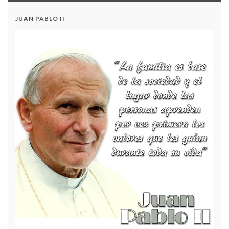
Inducción)
JUAN PABLO II
Acuerdo 17 – Modificación al Plan de Compras 2024
Contrato 001 – Adición Presupuestal para la
Vigencia 2025
PROYECTO PESCC 2023
DÍA DEL ESTUDIANTE 2023
Acuerdo N.º 8 - Modificación del Plan Anual de
Adquisiciones 2024
AUDIENCIA RENDICIÓN DE CUENTAS VIGENCIA
– 2022