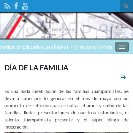
Alte
el
form
de
bús
Institución Educativa Juan Pablo II – Villavicencio Meta
Alter
nave
DÍA DE LA FAMILIA
Es una linda celebración de las familias Juampablistas. Se
lleva a cabo por lo general en el mes de mayo con un
momento de reflexión para resaltar el amor y unión de las
familias, lindas presentaciones de nuestros estudiantes, el
talento Juampablista presente y el súper bingo de
integración.