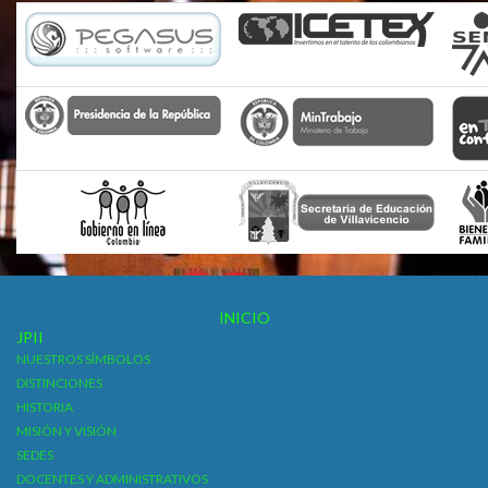
INICIO
JPII
NUESTROS SÍMBOLOS
DISTINCIONES
HISTORIA
MISIÓN Y VISIÓN
SEDES
DOCENTES Y ADMINISTRATIVOS