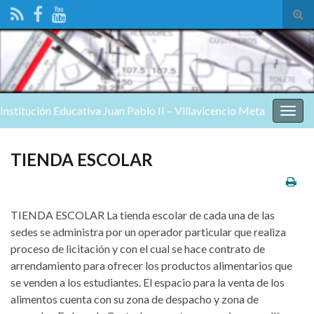
Alte
el
form
de
bús
Institución Educativa Juan Pablo II – Villavicencio Meta
Alter
nave
TIENDA ESCOLAR
TIENDA ESCOLAR La tienda escolar de cada una de las
sedes se administra por un operador particular que realiza
proceso de licitación y con el cual se hace contrato de
arrendamiento para ofrecer los productos alimentarios que
se venden a los estudiantes. El espacio para la venta de los
alimentos cuenta con su zona de despacho y zona de