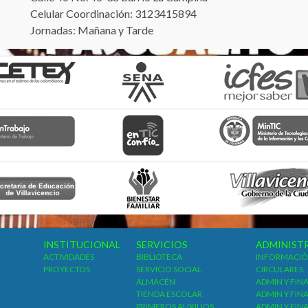
Celular Coordinación: 3123415894
Jornadas: Mañana y Tarde
INSTITUCIONAL
SERVICIOS
ADMINIST
ACTIVIDADES
BIBLIOTECA
INFORMACIÓ
PROYECTOS
SERVICIO SOCIAL
CIRCULARES
ALMACÉN
ADMIN Y FIN
TIENDA ESCOLAR
ADMIN Y FIN
PRIMEROS AUXILIOS
ADMIN Y FIN