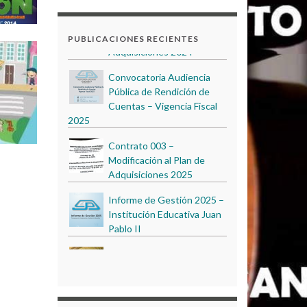
Acuerdo N.º 6 - Modificación
del Plan Anual de
PUBLICACIONES RECIENTES
Adquisiciones 2024
Convocatoria Audiencia
Pública de Rendición de
Cuentas – Vigencia Fiscal
2025
Contrato 003 –
Modificación al Plan de
Adquisiciones 2025
Informe de Gestión 2025 –
Institución Educativa Juan
Pablo II
EDUCACIÓN AMBIENTAL
PROYECTO PESCC 2023
2022
Audiencia Pública de
Acuerdo N.º 6 - Modificación
Rendición de Cuentas –