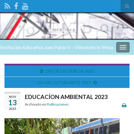
Alte
el
form
de
bús
Institución Educativa Juan Pablo II – Villavicencio Meta
Alter
nave
DÍA DE LA CIENCIA 2023
DÍA DEL ESTUDIANTE 2023
EDUCACÍON AMBIENTAL 2023
NOV
13
Archivado en
Publicaciones
2023