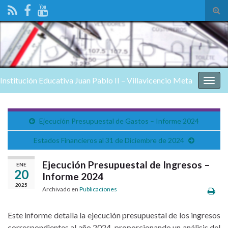
Alte
el
form
de
bús
Institución Educativa Juan Pablo II – Villavicencio Meta
Alter
nave
Ejecución Presupuestal de Gastos – Informe 2024
Estados Financieros al 31 de Diciembre de 2024
Ejecución Presupuestal de Ingresos –
ENE
20
Informe 2024
2025
Archivado en
Publicaciones
Este informe detalla la ejecución presupuestal de los ingresos
correspondientes al año 2024, proporcionando un análisis del