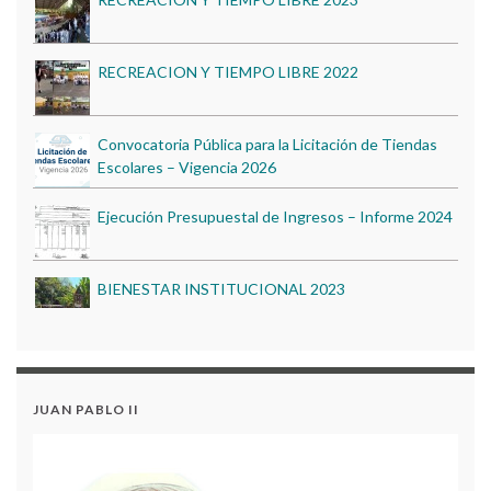
RECREACION Y TIEMPO LIBRE 2022
Convocatoria Pública para la Licitación de Tiendas
Escolares – Vigencia 2026
Ejecución Presupuestal de Ingresos – Informe 2024
BIENESTAR INSTITUCIONAL 2023
Contrato 002 – Traslado Presupuestal para la
GOBIERNO ESCOLAR 2023
Vigencia 2025
BIENESTAR INSTITUCIONAL 2022
JUAN PABLO II
RECREACIÓN Y TIEMPO LIBRE 2023