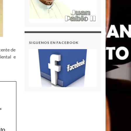
Rendición de Cuentas –
Gestión 2024
ENGLISH DAY 2023
Acuerdo N.º 2 - Modificación
SIGUENOS EN FACEBOOK
del Plan Anual de
cente de
Adquisiciones 2024
iental e
GOBIERNO ESCOLAR
2023
BIENESTAR
INSTITUCIONAL 2022