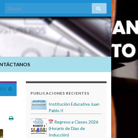
Convocatoria Audiencia
Pública de Rendición de
NTÁCTANOS
Cuentas – Vigencia Fiscal
2025
Informe de Gestión 2025 –
023
PUBLICACIONES RECIENTES
Institución Educativa Juan
Pablo II
Regreso a Clases 2026
(Horario de Días de
Inducción)
Audiencia Pública de