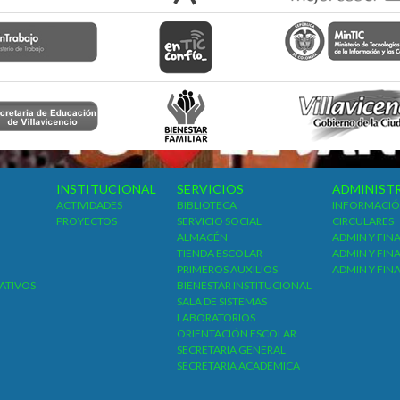
INSTITUCIONAL
SERVICIOS
ADMINIST
ACTIVIDADES
BIBLIOTECA
INFORMACIÓ
PROYECTOS
SERVICIO SOCIAL
CIRCULARES
ALMACÉN
ADMIN Y FIN
TIENDA ESCOLAR
ADMIN Y FIN
PRIMEROS AUXILIOS
ADMIN Y FIN
ATIVOS
BIENESTAR INSTITUCIONAL
SALA DE SISTEMAS
LABORATORIOS
ORIENTACIÓN ESCOLAR
SECRETARIA GENERAL
SECRETARIA ACADEMICA